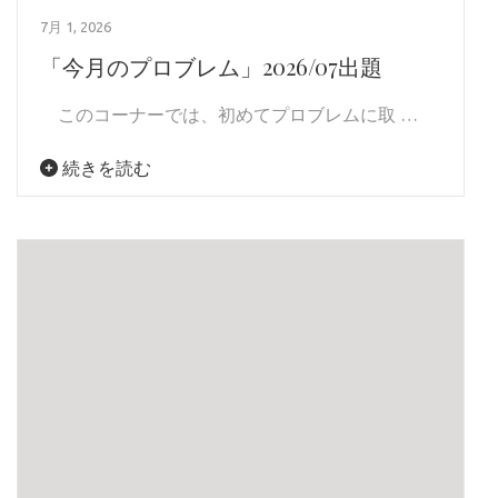
7月 1, 2026
「今月のプロブレム」2026/07出題
このコーナーでは、初めてプロブレムに取 …
続きを読む