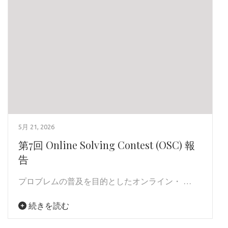
5月 21, 2026
第7回 Online Solving Contest (OSC) 報
告
プロブレムの普及を目的としたオンライン・ …
続きを読む