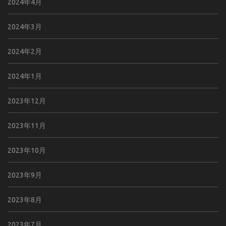
2024年4月
2024年3月
2024年2月
2024年1月
2023年12月
2023年11月
2023年10月
2023年9月
2023年8月
2023年7月