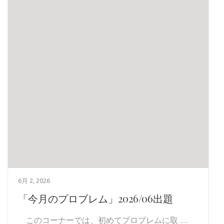
6月 2, 2026
「今月のプロブレム」2026/06出題
このコーナーでは、初めてプロブレムに取 …