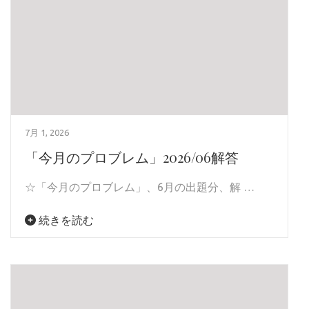
7月 1, 2026
「今月のプロブレム」2026/06解答
☆「今月のプロブレム」、6月の出題分、解 …
続きを読む