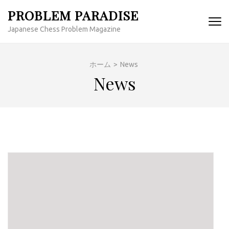
コ
PROBLEM PARADISE
ン
Japanese Chess Problem Magazine
テ
ン
ツ
ホーム
>
News
へ
News
ス
キ
ッ
プ
(Enter
を
押
す)