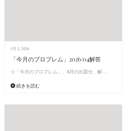
5月 2, 2026
「今月のプロブレム」2026/04解答
☆「今月のプロブレム」、4月の出題分、解 …
続きを読む