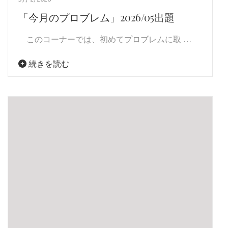
「今月のプロブレム」2026/05出題
このコーナーでは、初めてプロブレムに取 …
続きを読む