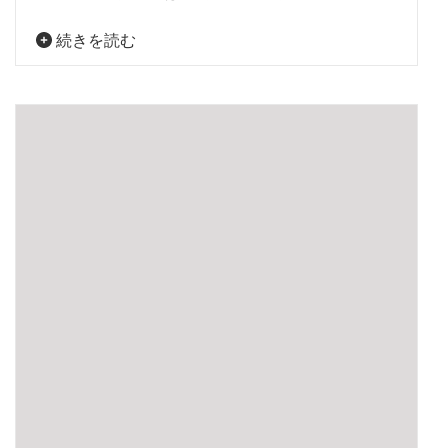
続きを読む