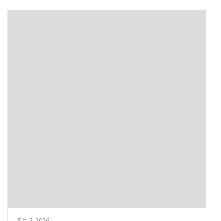
5月 2, 2026