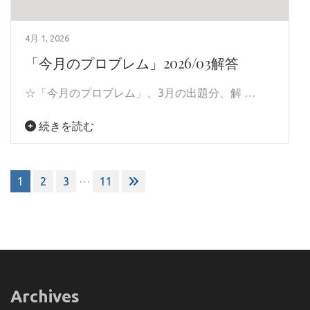
4月 1, 2026
「今月のプロブレム」2026/03解答
☆「今月のプロブレム」、3月の出題分、解 …
続きを読む
投
…
1
2
3
11
稿
の
ペ
ー
ジ
送
り
Archives