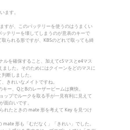
ています。
いますが、このバッテリーを使うのはうまくい
!とバッテリーを壊してしまうのが意表のキーで
て取られる形ですが、KBSのどれで取っても綺
ナルを確保すること、加えてc5マスとe4マス
えました。そのためにはクイーンをどのマスに
と判断しました。
て、きれいなメイトですね。
のキー、QとBのレーザービームは爽快。
ト／ビショップでルークを取る手が一見有利に見えて
うのが面白いです。
取られたときの mate 形を考えて Key を見つけ
 mate 形も「むだなく」「きれい」でした。