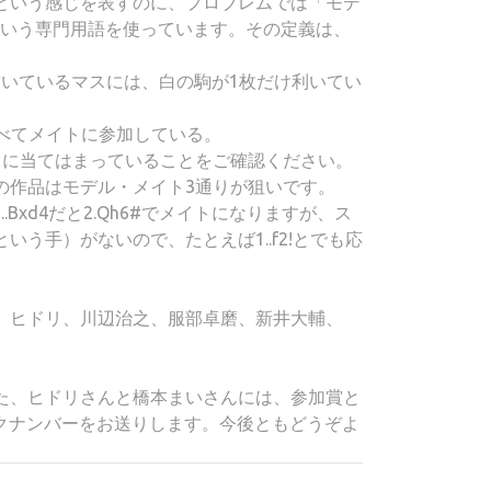
という感じを表すのに、プロブレムでは「モデ
e）という専門用語を使っています。その定義は、
空いているマスには、白の駒が1枚だけ利いてい
すべてメイトに参加している。
てに当てはまっていることをご確認ください。
の作品はモデル・メイト3通りが狙いです。
1..Bxd4だと2.Qh6#でメイトになりますが、ス
う手）がないので、たとえば1..f2!とでも応
、ヒドリ、川辺治之、服部卓磨、新井大輔、
た、ヒドリさんと橋本まいさんには、参加賞と
seのバックナンバーをお送りします。今後ともどうぞよ