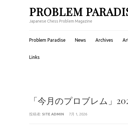
コ
PROBLEM PARADI
ン
テ
Japanese Chess Problem Magazine
ン
ツ
へ
Problem Paradise
News
Archives
Ar
ス
キ
Links
ッ
プ
(Enter
を
押
す)
「今月のプロブレム」202
投稿者:
SITE ADMIN
7月 1, 2026