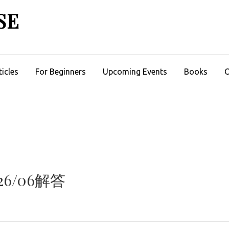
SE
ticles
For Beginners
Upcoming Events
Books
O
6/06解答