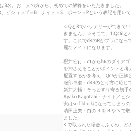
は8名。お二人の方から、初めての解答をいただきました。
R、ビショップ＝B、ナイト＝S、ポーン＝Pという表記を用い
☆QとRでバッテリーができて
きません。☆そこで、1.Qc6
す。これでd4のRがブラになっ
麗なメイトになります。
櫻井宏行：c1からh6のダイアゴ
を押さえることがポイントと考
配置するかを考え、Qc6が正解
服部卓磨：d4Rのとり方に応じ
新井大輔：そっとすり寄る初手
Ayako Kagotani：ナイ
実はself blockになってしま
清田正夫：白の R を B や S で
ました。
K で取られた場合もふくめ、どの