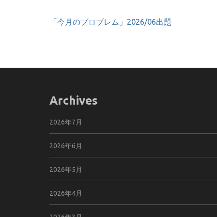
投
「今月のプロブレム」2026/06出題
稿
ナ
ビ
ゲ
ー
シ
Archives
ョ
ン
2026年7月
2026年6月
2026年5月
2026年4月
2026年3月