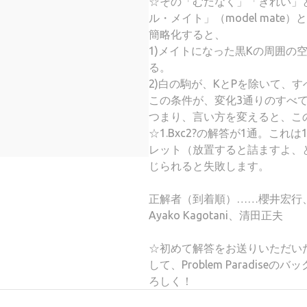
☆その「むだなく」「きれい」
ル・メイト」（model mat
簡略化すると、
1)メイトになった黒Kの周囲の
る。
2)白の駒が、KとPを除いて、
この条件が、変化3通りのすべ
つまり、言い方を変えると、こ
☆1.Bxc2?の解答が1通。これは
レット（放置すると詰ますよ、とい
じられると失敗します。
正解者（到着順）……櫻井宏行
Ayako Kagotani、清田正夫
☆初めて解答をお送りいただい
して、Problem Paradi
ろしく！