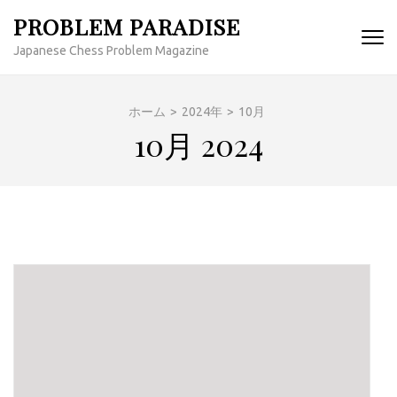
コ
PROBLEM PARADISE
ン
Japanese Chess Problem Magazine
テ
ン
ツ
ホーム
>
2024年
>
10月
へ
10月 2024
ス
キ
ッ
プ
(Enter
を
押
す)