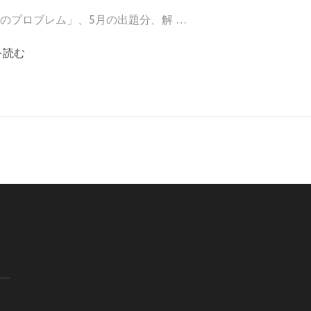
のプロブレム」、5月の出題分、解 …
を読む