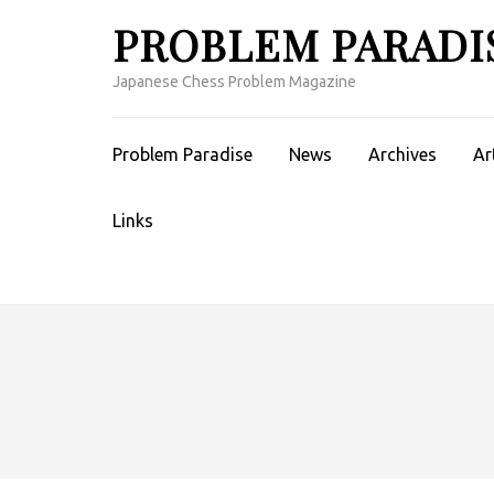
コ
PROBLEM PARADI
ン
テ
Japanese Chess Problem Magazine
ン
ツ
へ
Problem Paradise
News
Archives
Ar
ス
キ
Links
ッ
プ
(Enter
を
押
す)