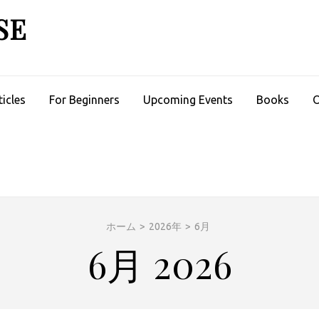
SE
ticles
For Beginners
Upcoming Events
Books
O
ホーム
>
2026年
>
6月
6月 2026