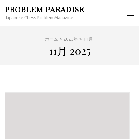
コ
PROBLEM PARADISE
ン
Japanese Chess Problem Magazine
テ
ン
ツ
ホーム
>
2025年
>
11月
へ
11月 2025
ス
キ
ッ
プ
(Enter
を
押
す)