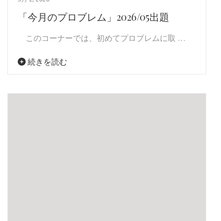
「今月のプロブレム」2026/05出題
このコーナーでは、初めてプロブレムに取 …
続きを読む