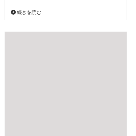
続きを読む