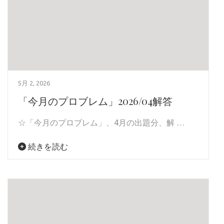
5月 2, 2026
「今月のプロブレム」2026/04解答
☆「今月のプロブレム」、4月の出題分、解 …
続きを読む