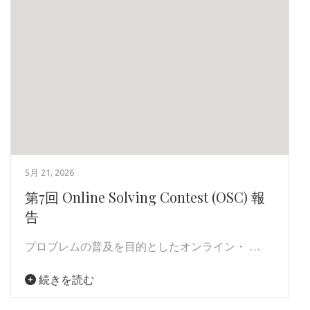
5月 21, 2026
第7回 Online Solving Contest (OSC) 報
告
プロブレムの普及を目的としたオンライン・ …
続きを読む