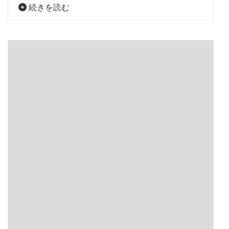
続きを読む