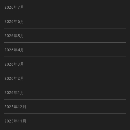
2026年7月
2026年6月
2026年5月
2026年4月
2026年3月
2026年2月
2026年1月
2025年12月
2025年11月