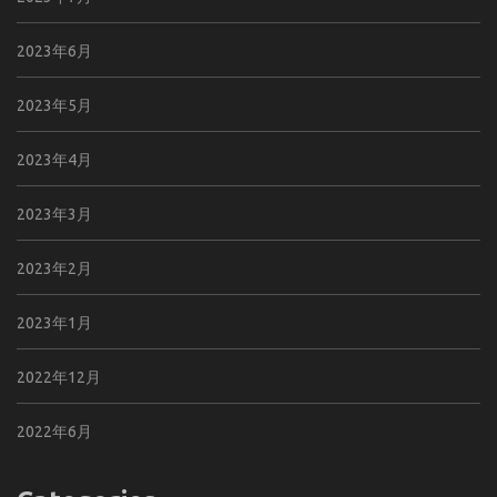
2023年6月
2023年5月
2023年4月
2023年3月
2023年2月
2023年1月
2022年12月
2022年6月