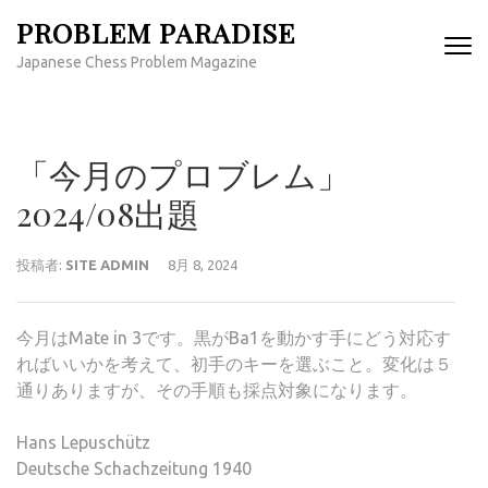
コ
PROBLEM PARADISE
ン
Japanese Chess Problem Magazine
テ
ン
ツ
へ
「今月のプロブレム」
ス
キ
2024/08出題
ッ
プ
投稿者:
SITE ADMIN
8月 8, 2024
(Enter
を
押
今月はMate in 3です。黒がBa1を動かす手にどう対応す
す)
ればいいかを考えて、初手のキーを選ぶこと。変化は５
通りありますが、その手順も採点対象になります。
Hans Lepuschütz
Deutsche Schachzeitung 1940