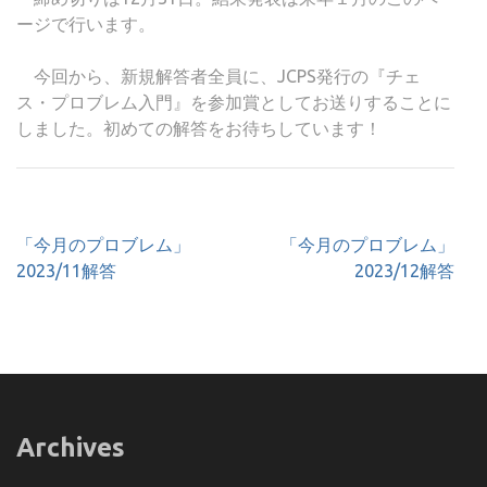
ージで行います。
今回から、新規解答者全員に、JCPS発行の『チェ
ス・プロブレム入門』を参加賞としてお送りすることに
しました。初めての解答をお待ちしています！
投
「今月のプロブレム」
「今月のプロブレム」
稿
2023/11解答
2023/12解答
ナ
ビ
ゲ
ー
シ
ョ
Archives
ン