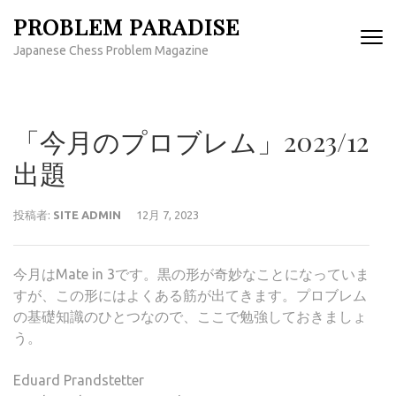
コ
PROBLEM PARADISE
ン
Japanese Chess Problem Magazine
テ
ン
ツ
へ
「今月のプロブレム」2023/12
ス
キ
出題
ッ
プ
投稿者:
SITE ADMIN
12月 7, 2023
(Enter
を
押
今月はMate in 3です。黒の形が奇妙なことになっていま
す)
すが、この形にはよくある筋が出てきます。プロブレム
の基礎知識のひとつなので、ここで勉強しておきましょ
う。
Eduard Prandstetter