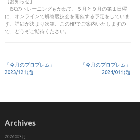
【お知らせ】
ISCのトレーニングもかねて、５月と９月の第１日曜
に、オンラインで解答競技会を開催する予定をしていま
す。詳細が決まり次第、このHPでご案内いたしますの
で、どうぞご期待ください。
投
「今月のプロブレム」
「今月のプロブレム」
稿
2023/12出題
2024/01出題
ナ
ビ
ゲ
ー
シ
ョ
Archives
ン
2026年7月