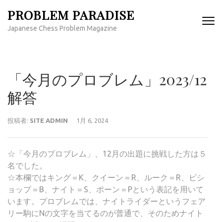
コ
PROBLEM PARADISE
ン
Japanese Chess Problem Magazine
テ
ン
ツ
へ
「今月のプロブレム」2023/12
ス
キ
解答
ッ
プ
投稿者:
SITE ADMIN
1月 6, 2024
(Enter
を
押
☆「今月のプロブレム」、12月の出題に挑戦した方は５
す)
名でした。
☆本欄ではキング＝K、クイーン＝R、ルーク＝R、ビシ
ョップ＝B、ナイト＝S、ポーン＝Pという表記を用いて
います。プロブレムでは、ナイトライダーというフェア
リー駒にNの文字を当てるのが普通で、そのためナイト