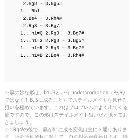
2.Rg8
 ~ 
3.Bg5#
1...Rh1
2.Be4
 ~ 
3.Rh4#
2.Rg3
 ~ 
3.Bg7#
1...h1=Q
2.Rg3
 ~ 
3.Bg7#
1...h1=S
2.Rg8
 ~ 
3.Bg5#
1...h1=R
2.Rg3
 ~ 
3.Bg7#
1...h1=B
2.Be4
 ~ 
3.Rh4#
☆黒の妙な形は、h1=Bという underpromotion（PがQ
ではなくR, B, Sに成ること）でステイルメイトを見せる
狙いを秘めています。これはプロブレムによく出てくる
筋ですので、この形はステイルメイト狙いだと憶えてお
きましょう。
☆1.Rg4!の後で、黒がh1に成る変化は主に３通りありま
す。そのそれぞれに対して、白の対応が変わります。特