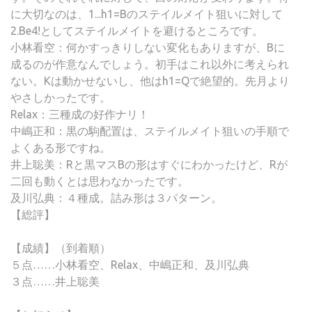
に大切なのは、1...h1=Bのステイルメイト狙いに対して
2.Be4!としてステイルメイトを避けるところです。
小林看空：何かすっきりしない変化もありますが、Bに
成るのが作意なんでしょう。初手はこれ以外に考えられ
ない。Kは動かせないし、他はh1=Qで絶望的。先月より
やさしかったです。
Relax：三種成の好作ナリ！
中嶋正和：黒の駒配置は、ステイルメイト狙いの手順で
よくある形ですね。
井上聡美：Rと黒マスBの形はすぐにわかったけど、Rが
二回も動くとは思わなかったです。
及川弘典：４種成。詰み形は３パターン。
【総評】
【成績】（到着順）
５点……小林看空、Relax、中嶋正和、及川弘典
３点……井上聡美