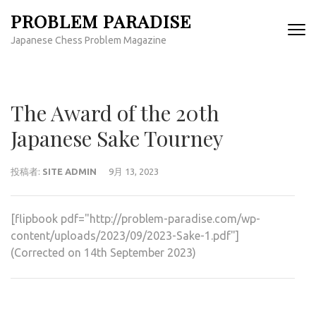
コ
PROBLEM PARADISE
ン
Japanese Chess Problem Magazine
テ
ン
ツ
へ
The Award of the 20th
ス
キ
Japanese Sake Tourney
ッ
プ
投稿者:
SITE ADMIN
9月 13, 2023
(Enter
を
押
[flipbook pdf="http://problem-paradise.com/wp-
す)
content/uploads/2023/09/2023-Sake-1.pdf"]
(Corrected on 14th September 2023)