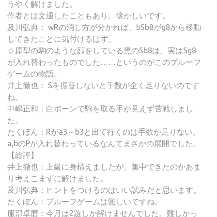
うやく解けました。
作者とは文通したこともあり、懐かしいです。
及川弘典： wRの消し方が分かれば、bSb8がg8から移動
してきたことに気付けるはず。
☆原型の駒のような顔をしている黒のSb8は、実はSg8
が入れ替わったものでした……というのがこのプルーフ
ゲームの物語。
井上徹也： Sを振替しないと手数が全く足りないのです
ね。
中嶋正和：白ポーンで駒を取る手が見えず苦戦しまし
た。
たくぼん：Rがa3～b3と出て行くのは手数が足りない。
a,bのPが入れ替わっているなんてまさかの展開でした。
【総評】
井上徹也：上級に身構えましたが、集中できたのかあま
り考えこまずに解けました。
及川弘典：ヒントをつけるのはいい試みだと思います。
たくぼん：プルーフゲームは難しいですね。
服部卓磨：今月は2題しか解けませんでした。難しかっ