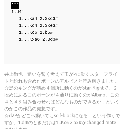
***
1.d4!
1...Ka4
2.Sxc3#
1...Kc4
2.Sxe3#
1...Kc6
2.b5#
1...Kxa6
2.Bd3#
井上徹也：狙いを暫く考えて玉が×に動くスターフライ
トと紛れも含めたポーンのアルビノと読み解きました。
☆黒のキングが斜め４個所に動くのがstar-flightで、２
段めにある白のポーンが４通りに動くのがAlbino。この
４と４を組み合わせればどんなものができるか…という
のがこの作品の発想です。
☆d2Pがどこへ動いてもself-blockになる、という作りで
すが、1.d4!のときだけは1...Kc6 2.b5#がchanged mate