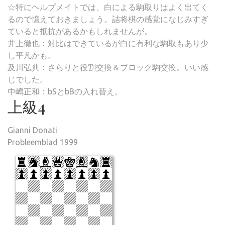
☆特にヘルプメイトでは、白による駒取りはよく出てく
るので憶えておきましょう。詰将棋の感覚になじみすぎ
ていると抵抗があるかもしれませんが。
井上徹也：対比はできているが白に有利な駒取もあり少
し平凡かも。
及川弘典：さらりと役割交換＆ブロック駒交換。いい感
じでした。
中嶋正和：bSとbBの入れ替え。
上級4
Gianni Donati
Probleemblad 1999