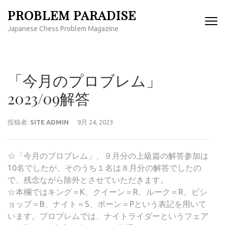
コ
PROBLEM PARADISE
ン
Japanese Chess Problem Magazine
テ
ン
ツ
へ
「今月のプロブレム」
ス
キ
2023/09解答
ッ
プ
投稿者:
SITE ADMIN
9月 24, 2023
(Enter
を
押
☆「今月のプロブレム」、９月分の上級篇の解答参加は
す)
10名でしたが、そのうち１名は８月分の解答でしたの
で、残念ながら除外とさせていただきます。
☆本欄ではキング＝K、クイーン＝R、ルーク＝R、ビシ
ョップ＝B、ナイト＝S、ポーン＝Pという表記を用いて
います。プロブレムでは、ナイトライダーというフェア