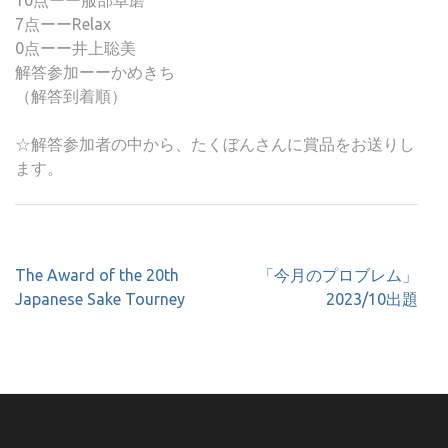
10点ーー服部卓磨
7点ーーRelax
0点ーー井上聡美
解答参加ーーかめきち
（解答到着順）
☆解答参加者の中から、たくぼんさんに賞品をお送りし
ます。
投
The Award of the 20th
「今月のプロブレム」
稿
Japanese Sake Tourney
2023/10出題
ナ
ビ
ゲ
ー
シ
ョ