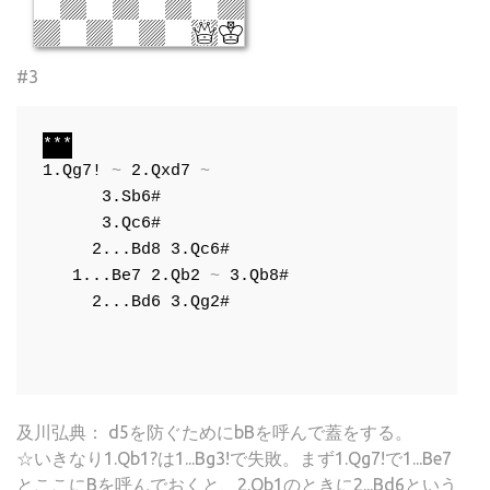
#3
***
1.Qg7!
 ~ 
2.Qxd7
 ~ 

3.Sb6#
3.Qc6#
2...Bd8
3.Qc6#
1...Be7
2.Qb2
 ~ 
3.Qb8#
2...Bd6
3.Qg2#
及川弘典： d5を防ぐためにbBを呼んで蓋をする。
☆いきなり1.Qb1?は1...Bg3!で失敗。まず1.Qg7!で1...Be7
とここにBを呼んでおくと、2.Qb1のときに2...Bd6という