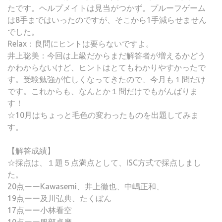
たです。ヘルプメイトは見当がつかず。プルーフゲーム
は8手まではいったのですが、そこから1手減らせません
でした。
Relax：良問にヒントは要らないですよ。
井上聡美：今回は上級だからまだ解答者が増えるかどう
かわからないけど、ヒントはとてもわかりやすかったで
す。受験勉強が忙しくなってきたので、今月も１問だけ
です。これからも、なんとか１問だけでもがんばりま
す！
☆10月はちょっと毛色の変わったものを出題してみま
す。
【解答成績】
☆採点は、１題５点満点として、ISC方式で採点しまし
た。
20点ーーKawasemi、井上徹也、中嶋正和、
19点ーー及川弘典、たくぼん
17点ーー小林看空