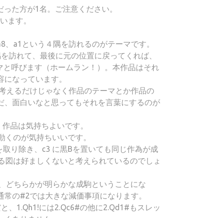
明だった方が1名。ご注意ください。
ています。
a8、a1という４隅を訪れるのがテーマです。
Rが４隅を訪れて、最後に元の位置に戻ってくれば、
dのテーマと呼びます（ホームラン！）。本作品はそれ
容になっています。
はキーを考えるだけじゃなく作品のテーマとか作品の
だ、面白いなと思ってもそれを言葉にするのが
く作品は気持ちよいです。
に動くのが気持ちいいです。
を取り除き、c3 に黒Bを置いても同じ作為が成
ある図は好ましくないと考えられているのでしょ
は、どちらかが明らかな成駒ということにな
通常の#2では大きな減価事項になります。
1.Qh1!には2.Qc6#の他に2.Qd1#もスレッ