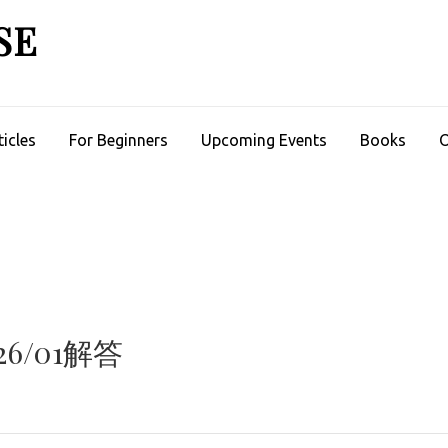
SE
ticles
For Beginners
Upcoming Events
Books
O
/01解答