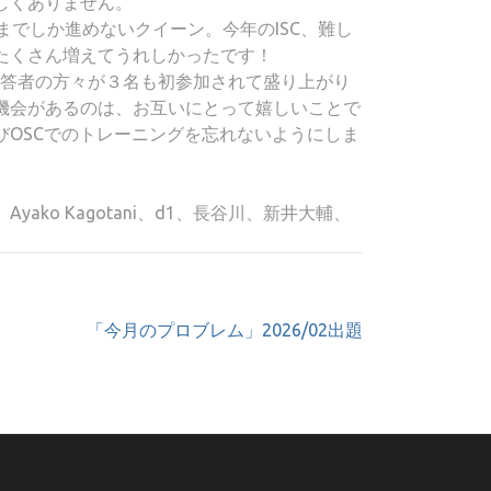
しくありません。
までしか進めないクイーン。今年のISC、難し
たくさん増えてうれしかったです！
解答者の方々が３名も初参加されて盛り上がり
機会があるのは、お互いにとって嬉しいことで
びOSCでのトレーニングを忘れないようにしま
ako Kagotani、d1、長谷川、新井大輔、
「今月のプロブレム」2026/02出題