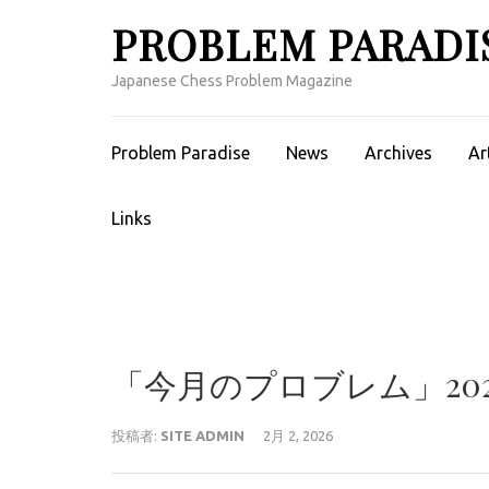
コ
PROBLEM PARADI
ン
テ
Japanese Chess Problem Magazine
ン
ツ
へ
Problem Paradise
News
Archives
Ar
ス
キ
Links
ッ
プ
(Enter
を
押
す)
「今月のプロブレム」2026
投稿者:
SITE ADMIN
2月 2, 2026