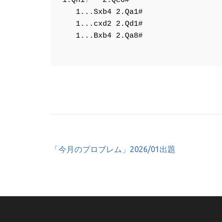
1.Qh1!
 ~ 
2.Qc6#
1...Sxb4
2.Qa1#
1...cxd2
2.Qd1#
1...Bxb4
2.Qa8#
投
「今月のプロブレム」2026/01出題
稿
ナ
ビ
ゲ
ー
シ