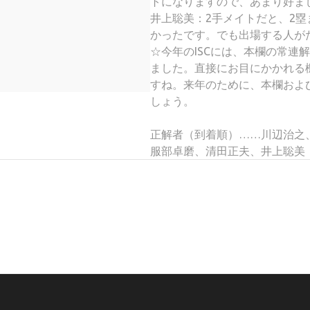
トになりますので、あまり好ま
井上聡美：2手メイトだと、2塁
かったです。でも出場する人が
☆今年のISCには、本欄の常連
ました。直接にお目にかかれる
すね。来年のために、本欄およ
しょう。
正解者（到着順）……川辺治之、Ay
服部卓磨、清田正夫、井上聡美