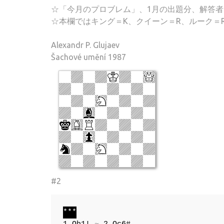
☆「今月のプロブレム」、1月の出題分、解答
☆本欄ではキング＝K、クイーン＝R、ルーク＝
Alexandr P. Glujaev
Šachové umění 1987
#2
***