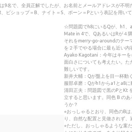
者は9名で、全員正解でしたが、お名前とメールアドレスが不
R、ビショップ＝B、ナイト＝S、ポーン＝Pという表記を用い
☆問題図でh8にいるQが、h1、
Mate in 4で、Qあるいは
それをmerry-go-aroun
を２手でやる場合に最も近い内
Ayako Kagotani：今年
面白さについても考えたい。た
難しいです。
新井大輔：Qが盤上を目一杯動
服部卓磨：Qがh1からa1とa8
清田正夫：問題図で黒のPとKt 
立すると思います。同色 B の
うか？
⭐︎おっしゃるとおり、同色のB
り、自然な配置と見做されず、
⭐︎ただし、おっしゃるような案だと、