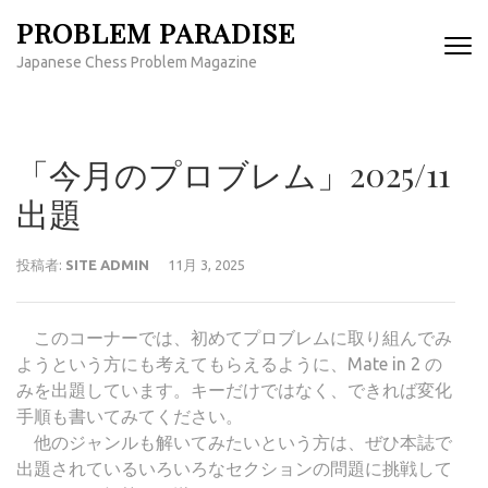
コ
PROBLEM PARADISE
ン
Japanese Chess Problem Magazine
テ
ン
ツ
へ
「今月のプロブレム」2025/11
ス
キ
出題
ッ
プ
投稿者:
SITE ADMIN
11月 3, 2025
(Enter
を
押
このコーナーでは、初めてプロブレムに取り組んでみ
す)
ようという方にも考えてもらえるように、Mate in 2 の
みを出題しています。キーだけではなく、できれば変化
手順も書いてみてください。
他のジャンルも解いてみたいという方は、ぜひ本誌で
出題されているいろいろなセクションの問題に挑戦して