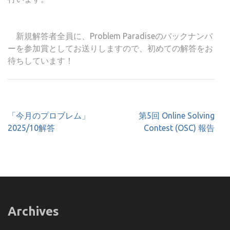
新規解答者全員に、Problem Paradiseのバックナンバ
ーを参加賞としてお送りしますので、初めての解答をお
待ちしています！
投
「今月のプロブレム」
第5回 Online Solving
稿
2025/10解答
Contest (OSC) 報告
ナ
ビ
ゲ
ー
シ
ョ
Archives
ン