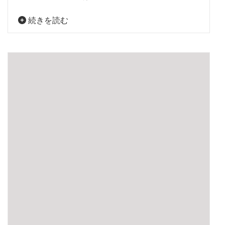
続きを読む