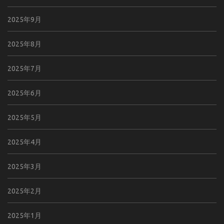
2025年9月
2025年8月
2025年7月
2025年6月
2025年5月
2025年4月
2025年3月
2025年2月
2025年1月