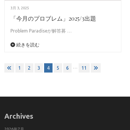
3月 3, 2025
「今月のプロブレム」2025/3出題
Problem Paradiseが解答募 …
続きを読む
投
…
1
2
3
4
5
6
11
稿
の
ペ
ー
ジ
送
り
Archives
2026年7月