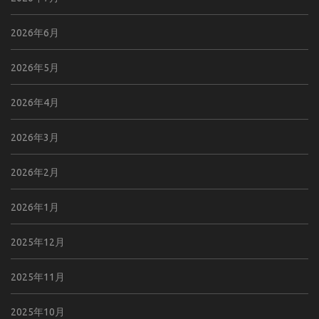
2026年6月
2026年5月
2026年4月
2026年3月
2026年2月
2026年1月
2025年12月
2025年11月
2025年10月