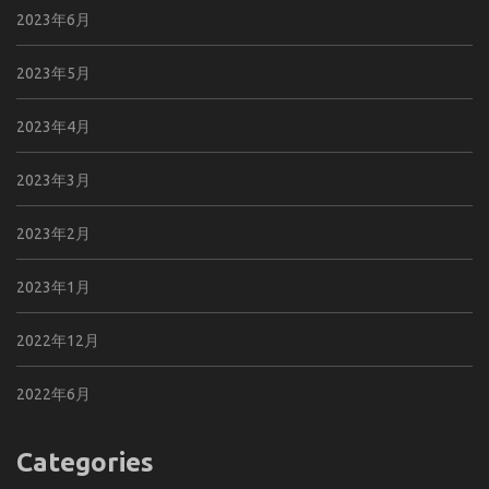
2023年6月
2023年5月
2023年4月
2023年3月
2023年2月
2023年1月
2022年12月
2022年6月
Categories