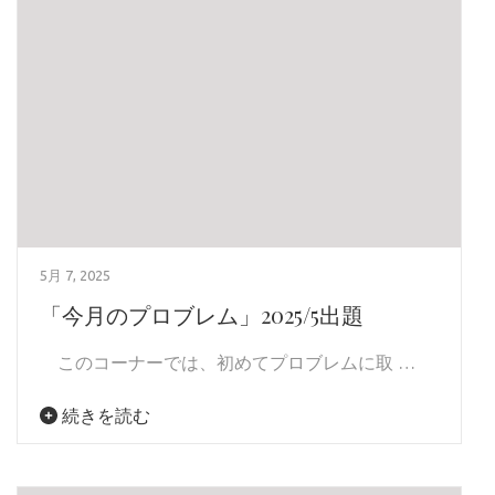
5月 7, 2025
「今月のプロブレム」2025/5出題
このコーナーでは、初めてプロブレムに取 …
続きを読む