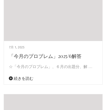
7月 1, 2025
「今月のプロブレム」2025/6解答
☆「今月のプロブレム」、６月の出題分、解 …
続きを読む