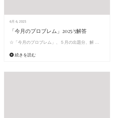
6月 6, 2025
「今月のプロブレム」2025/5解答
☆「今月のプロブレム」、５月の出題分、解 …
続きを読む